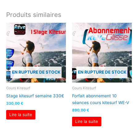
Produits similaires
EN RUPTURE DE STOCK
EN RUPTURE DE STOCK
Cours Kitesurf
Cours Kitesurf
Stage kitesurf semaine 330€
Forfait abonnement 10
séances cours kitesurf WE-V
330,00
€
890,00
€
Lire la suite
Lire la suite