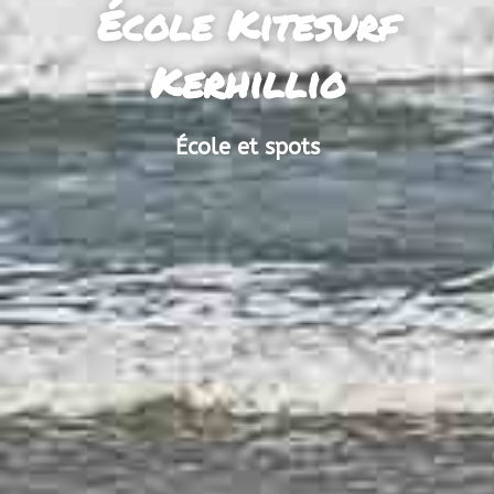
École Kitesurf
Kerhillio
École et spots